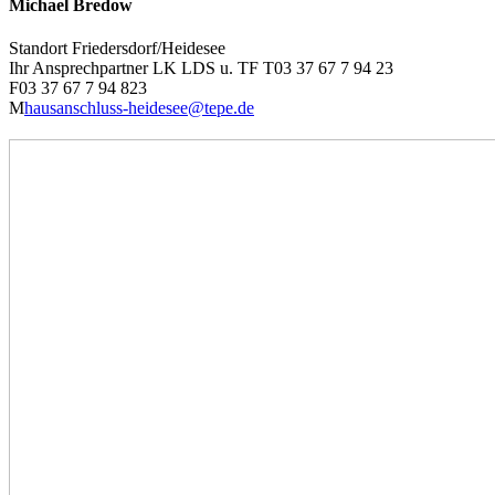
Michael Bredow
Standort Friedersdorf/Heidesee
Ihr Ansprechpartner LK LDS u. TF
T
03 37 67 7 94 23
F
03 37 67 7 94 823
M
hausanschluss-heidesee@tepe.de