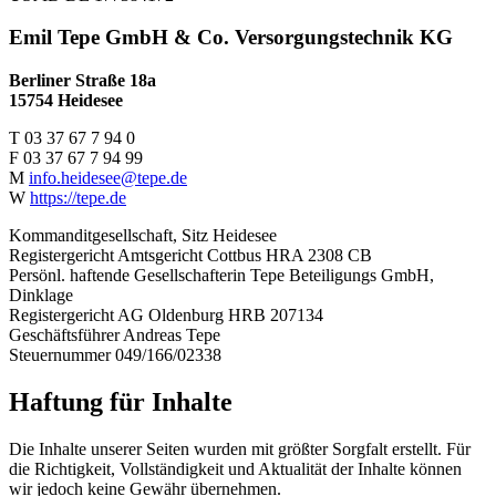
Emil Tepe GmbH & Co. Versorgungstechnik KG
Berliner Straße 18a
15754 Heidesee
T 03 37 67 7 94 0
F 03 37 67 7 94 99
M
info.heidesee@tepe.de
W
https://tepe.de
Kommanditgesellschaft, Sitz Heidesee
Registergericht Amtsgericht Cottbus HRA 2308 CB
Persönl. haftende Gesellschafterin Tepe Beteiligungs GmbH,
Dinklage
Registergericht AG Oldenburg HRB 207134
Geschäftsführer Andreas Tepe
Steuernummer 049/166/02338
Haftung für Inhalte
Die Inhalte unserer Seiten wurden mit größter Sorgfalt erstellt. Für
die Richtigkeit, Vollständigkeit und Aktualität der Inhalte können
wir jedoch keine Gewähr übernehmen.