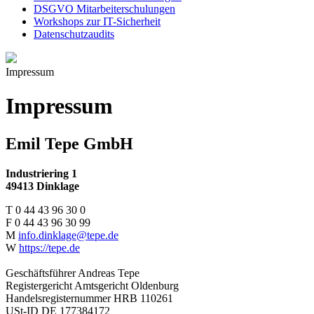
DSGVO Mitarbeiterschulungen
Workshops zur IT-Sicherheit
Datenschutzaudits
Impressum
Impressum
Emil Tepe GmbH
Industriering 1
49413 Dinklage
T 0 44 43 96 30 0
F 0 44 43 96 30 99
M
info.dinklage@tepe.de
W
https://tepe.de
Geschäftsführer Andreas Tepe
Registergericht Amtsgericht Oldenburg
Handelsregisternummer HRB 110261
USt-ID DE 177384172